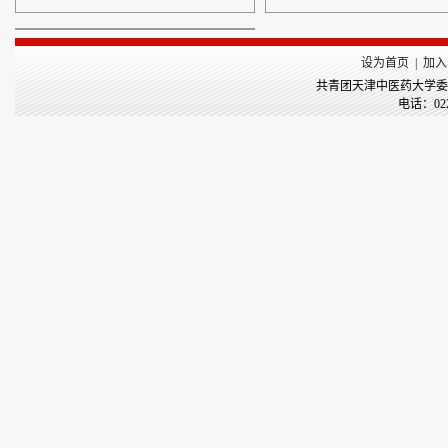
设为首页
|
加入
共青团天津中医药大学委
电话：022